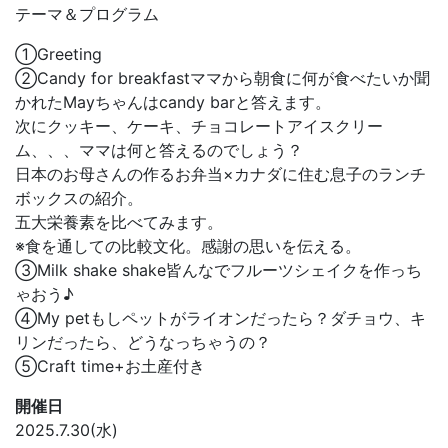
テーマ＆プログラム
①Greeting
②Candy for breakfastママから朝食に何が食べたいか聞
かれたMayちゃんはcandy barと答えます。
次にクッキー、ケーキ、チョコレートアイスクリー
ム、、、ママは何と答えるのでしょう？
日本のお母さんの作るお弁当×カナダに住む息子のランチ
ボックスの紹介。
五大栄養素を比べてみます。
※食を通しての比較文化。感謝の思いを伝える。
③Milk shake shake皆んなでフルーツシェイクを作っち
ゃおう♪
④My petもしペットがライオンだったら？ダチョウ、キ
リンだったら、どうなっちゃうの？
⑤Craft time+お土産付き
開催日
2025.7.30(水)