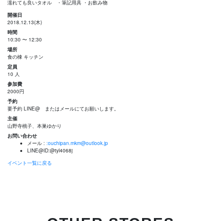
濡れても良いタオル ・筆記用具 ・お飲み物
開催日
2018.12.13(木)
時間
10:30 〜 12:30
場所
食の棟 キッチン
定員
10 人
参加費
2000円
予約
要予約 LINE@ またはメールにてお願いします。
主催
山野寺桃子、本巣ゆかり
お問い合わせ
メール :
:ouchipan.mkm@outlook.jp
LINE@ID:@tyl4068j
イベント一覧に戻る