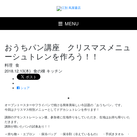
MENU
おうちパン講座 クリスマスメニュ
ーシュトレンを作ろう！！
料理
食
2018.12.13(木)
食の棟 キッチン
シェア
オーブントースターやフライパンで焼ける簡単美味しい今話題の「おうちパン」です。
今回はクリスマス特別メニューとしてドデカシュトレンを作ります！
講師のデモンストレーション後、参加者に生地作りをしていただき、生地はお持ち帰りいた
だきます。
講師が焼いたパンの試食あり！！
＜持ち物＞・エプロン ・保冷バッグ ・保冷剤（冷えているもの） ・手拭きタオル ・