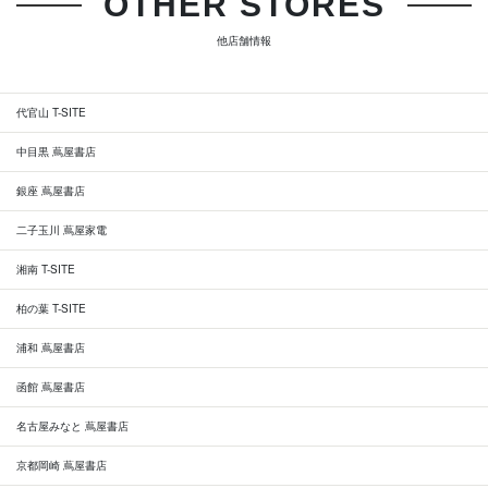
OTHER STORES
他店舗情報
代官山 T-SITE
中目黒 蔦屋書店
銀座 蔦屋書店
二子玉川 蔦屋家電
湘南 T-SITE
柏の葉 T-SITE
浦和 蔦屋書店
函館 蔦屋書店
名古屋みなと 蔦屋書店
京都岡崎 蔦屋書店