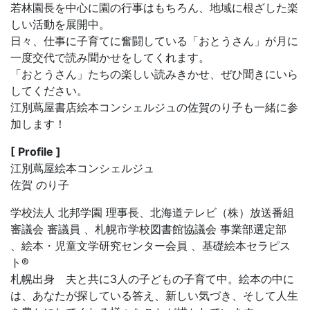
若林園長を中心に園の行事はもちろん、地域に根ざした楽
しい活動を展開中。
日々、仕事に子育てに奮闘している「おとうさん」が月に
一度交代で読み聞かせをしてくれます。
「おとうさん」たちの楽しい読みきかせ、ぜひ聞きにいら
してください。
江別蔦屋書店絵本コンシェルジュの佐賀のり子も一緒に参
加します！
[ Profile ]
江別蔦屋絵本コンシェルジュ
佐賀 のり子
学校法人 北邦学園 理事長、北海道テレビ（株）放送番組
審議会 審議員 、札幌市学校図書館協議会 事業部選定部
、絵本・児童文学研究センター会員 、基礎絵本セラピス
ト®
札幌出身 夫と共に3人の子どもの子育て中。絵本の中に
は、あなたが探している答え、新しい気づき、そして人生