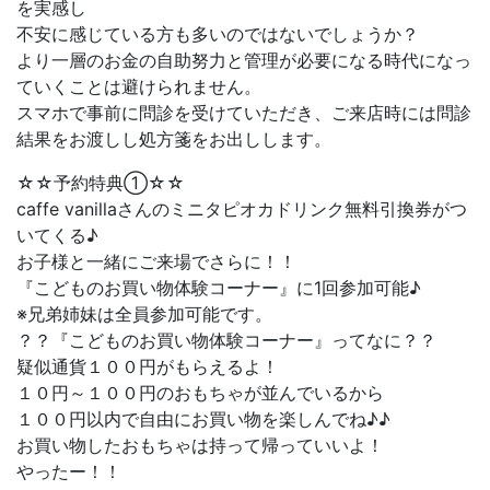
を実感し
不安に感じている方も多いのではないでしょうか？
より一層のお金の自助努力と管理が必要になる時代になっ
ていくことは避けられません。
スマホで事前に問診を受けていただき、ご来店時には問診
結果をお渡しし処方箋をお出しします。
☆☆予約特典①☆☆
caffe vanillaさんのミニタピオカドリンク無料引換券がつ
いてくる♪
お子様と一緒にご来場でさらに！！
『こどものお買い物体験コーナー』に1回参加可能♪
※兄弟姉妹は全員参加可能です。
？？『こどものお買い物体験コーナー』ってなに？？
疑似通貨１００円がもらえるよ！
１０円～１００円のおもちゃが並んでいるから
１００円以内で自由にお買い物を楽しんでね♪♪
お買い物したおもちゃは持って帰っていいよ！
やったー！！