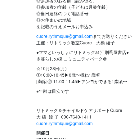
◎参加者のお名前（読み仮名）
◎参加者の年齢（子どもは月齢年齢）
◎当日連絡のつく電話番号
◎お住まいの地域
を記載のうえメールお申込み
cuore.rythmique@gmail.com
までお送りください！
主催：リトミック教室Cuore 大橋 綾子
●ママといっしょにリトミックat 江別蔦屋書店●
＠暮らしの棟 コミュニティパーク＠
☆10月28日(月)
①10:00-10:45▶︎0歳〜概ね1歳頃
[満席]② 11:00-11:45▶︎アンヨができる1歳頃〜
※年齢は目安です
リトミック＆チャイルドケアサポートCuore
大 橋 綾 子 090-7640-1411
cuore.rythmique@gmail.com
開催日