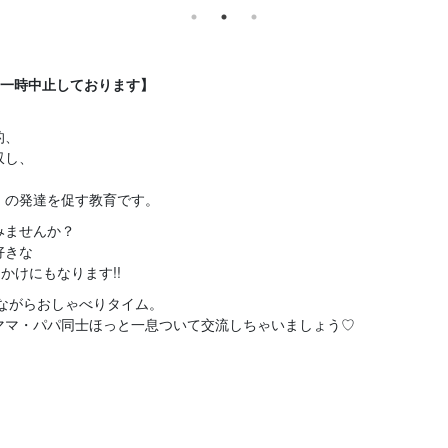
を一時中止しております】
的、
収し、
」の発達を促す教育です。
みませんか？
好きな
かけにもなります!!
れながらおしゃべりタイム。
ママ・パパ同士ほっと一息ついて交流しちゃいましょう♡