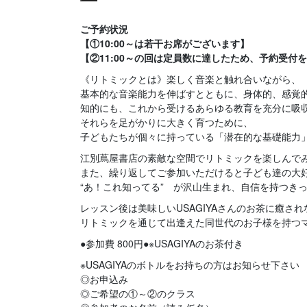
ご予約状況
【①10:00～は若干お席がございます】
【②11:00～の回は定員数に達したため、予約受付
《リトミックとは》楽しく音楽と触れ合いながら、
基本的な音楽能力を伸ばすとともに、身体的、感覚
知的にも、これから受けるあらゆる教育を充分に吸
それらを足がかりに大きく育つために、
子どもたちが個々に持っている「潜在的な基礎能力
江別蔦屋書店の素敵な空間でリトミックを楽しんで
また、繰り返してご参加いただけると子ども達の大
“あ！これ知ってる” が沢山生まれ、自信を持つきっ
レッスン後は美味しいUSAGIYAさんのお茶に癒さ
リトミックを通じて出逢えた同世代のお子様を持つ
●参加費 800円●※USAGIYAのお茶付き
※USAGIYAのボトルをお持ちの方はお知らせ下さい
◎お申込み
◎ご希望の①～②のクラス