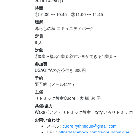
2019.10.28(月)
時間
①10:00 〜 10:45 ②11:00 〜 11:45
場所
暮らしの棟 コミュニティパーク
定員
8 人
対象
①0歳〜概ね1歳頃②アンヨができる1歳頃〜
参加費
USAGIYAのお茶付き 800円
予約
要予約（メールにて）
主催
リトミック教室Cuore 大 橋 綾 子
共催/協力
Wakaピアノ・リトミック教室 なないろリトミッ
お問い合わせ
メール :
cuore.rythmique@gmail.com
URL :
https://facebook.com/cuore.rythmique/