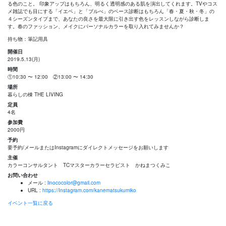
る色のこと。 印象アップはもちろん、明るく透明感のある肌を演出してくれます。TVやコス
メ雑誌でも目にする「イエベ」と「ブルべ」のベース診断はもちろん「春・夏・秋・冬」の
４シーズンタイプまで、あなたの良さを最大限に引き出す色をレッスンしながら診断しま
す。春のファッション、メイクにパーソナルカラーを取り入れてみませんか？
持ち物：筆記用具
開催日
2019.5.13(月)
時間
①10:30 〜 12:00 ②13:00 〜 14:30
場所
暮らしの棟 THE LIVING
定員
4名
参加費
2000円
予約
要予約/メールまたはInstagramにダイレクトメッセージをお願いします
主催
カラーコンサルタント TCマスターカラーセラピスト かねまつくみこ
お問い合わせ
メール :
linococolor@gmail.com
URL :
https://Instagram.com/kanematsukumiko
イベント一覧に戻る