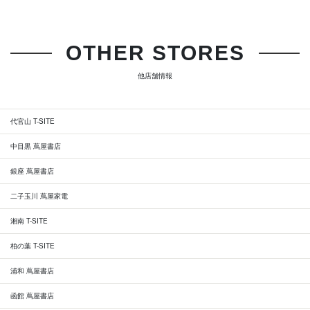
OTHER STORES
他店舗情報
代官山 T-SITE
中目黒 蔦屋書店
銀座 蔦屋書店
二子玉川 蔦屋家電
湘南 T-SITE
柏の葉 T-SITE
浦和 蔦屋書店
函館 蔦屋書店