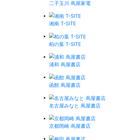
二子玉川 蔦屋家電
湘南 T-SITE
柏の葉 T-SITE
浦和 蔦屋書店
函館 蔦屋書店
名古屋みなと 蔦屋書店
京都岡崎 蔦屋書店