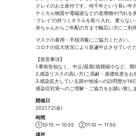
クレイのお土産付です。何千年という長い年月
ケミカル物質や電磁波などの老廃物や汚れを身
’クレイ’の持つミネラルを取り入れ、要らな
赤ちゃんからご年配の方まで幅広い方にご利
マスクの着用・手指消毒にご協力ください。
コロナの拡大状況により急遽中止させていた
【留意事項】
1.事前告知なく、中止/延期/規模縮小など、
2.感染リスクの高い方(ご高齢・基礎疾患をお
3.感染拡大している国や地域への訪問歴が1
感染症対策へのご理解・ご協力をお願い致し
開催日
2021.7.2(金)
時間
①10:15 〜 10:55 ②11:10 〜 11:50
場所