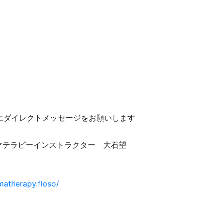
1段目)にダイレクトメッセージをお願いします
マテラピーインストラクター 大石望
atherapy.floso/