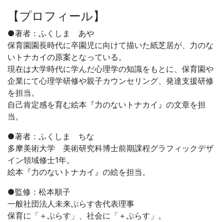
【プロフィール】
●著者：ふくしま あや
保育園園長時代に卒園児に向けて描いた紙芝居が、力のな
いトナカイの原案となっている。
現在は大学時代に学んだ心理学の知識をもとに、保育園や
企業にて心理学研修や親子カウンセリング、発達支援研修
を担当。
自己肯定感を育む絵本『力のないトナカイ』の文章を担
当。
●著者：ふくしま ちな
多摩美術大学 美術研究科博士前期課程グラフィックデザ
イン領域修士1年。
絵本『力のないトナカイ』の絵を担当。
●監修：松本順子
一般社団法人未来ぷらす舎代表理事
保育に「＋ぷらす」、社会に「＋ぷらす」。