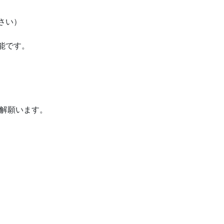
。
さい）
能です。
解願います。