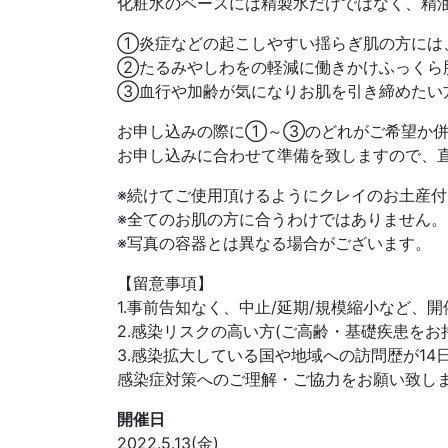
化粧水のベースには精製水だけではなく、精
①炎症などの起こしやすい揺らぎ肌の方には
②たるみやしわをの軽減に働きかけふっくら
③血行や加齢が気になりお肌を引き締めたい
お申し込みの際に①～③のどれがご希望か併
お申し込みに合わせて準備を致しますので、
※続けてご使用頂けるようにクレイのお土産付
※全てのお肌の方に合うわけではありません
※写真の容器とは異なる場合がございます。
【留意事項】
1.事前告知なく、中止/延期/規模縮小など、
2.感染リスクの高い方(ご高齢・基礎疾患をお
3.感染拡大している国や地域への訪問歴が1
感染症対策へのご理解・ご協力をお願い致し
開催日
2022.5.13(金)