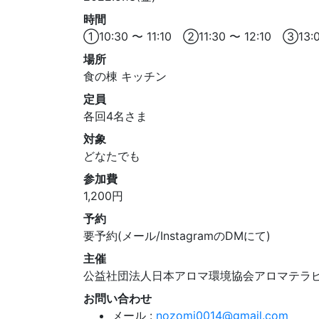
時間
①10:30 〜 11:10 ②11:30 〜 12:10 ③13:
場所
食の棟 キッチン
定員
各回4名さま
対象
どなたでも
参加費
1,200円
予約
要予約(メール/InstagramのDMにて)
主催
公益社団法人日本アロマ環境協会アロマテラ
お問い合わせ
メール :
nozomi0014@gmail.com