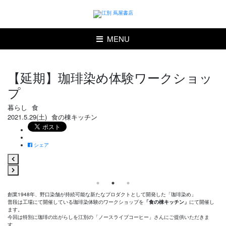
MENU
【延期】珈琲染め体験ワークショッ
プ
暮らし
食
2021.5.29(土)
食の棟キッチン
シェア
創業1948年、野口染舗が持続可能な新たなプロダクトとして開発した「珈琲染め」
普段は工場にて開催している珈琲染体験のワークショップを
「食の棟キッチン」
にて開催し
ます。
今回は特別に珈琲の出がらしを江別の「ノースライブコーヒー」さんにご提供いただきま
す。