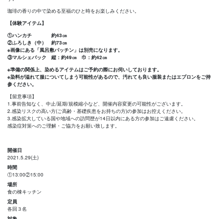
珈琲の香りの中で染める至福のひと時をお楽しみください。
【体験アイテム】
①ハンカチ 約43㎝
②ふろしき（中） 約73㎝
※画像にある「風呂敷パッチン」は別売になります。
③マルシェバック 縦：約49㎝ 巾：約42㎝
※準備の関係上、染めるアイテムはご予約の際にお伺いしております。
※染料が溢れて服についてしまう可能性があるので、汚れても良い服装またはエプロンをご持
参ください。
【留意事項】
1.事前告知なく、中止/延期/規模縮小など、開催内容変更の可能性がございます。
2.感染リスクの高い方(ご高齢・基礎疾患をお持ちの方)の参加はお控えください。
3.感染拡大している国や地域への訪問歴が14日以内にある方の参加はご遠慮ください。
感染症対策へのご理解・ご協力をお願い致します。
開催日
2021.5.29(土)
時間
①13:00②15:00
場所
食の棟キッチン
定員
各回３名
対象