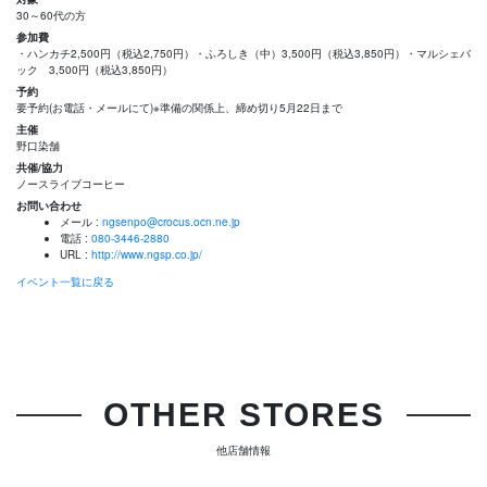
30～60代の方
参加費
・ハンカチ2,500円（税込2,750円）・ふろしき（中）3,500円（税込3,850円）・マルシェバ
ック 3,500円（税込3,850円）
予約
要予約(お電話・メールにて)※準備の関係上、締め切り5月22日まで
主催
野口染舗
共催/協力
ノースライブコーヒー
お問い合わせ
メール :
ngsenpo@crocus.ocn.ne.jp
電話 :
080-3446-2880
URL :
http://www.ngsp.co.jp/
イベント一覧に戻る
OTHER STORES
他店舗情報