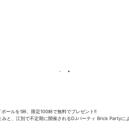
゙ールを1杯、限定100杯で無料でプレゼント!!
おつまみと、江別で不定期に開催されるDJパーティ Brick Pa