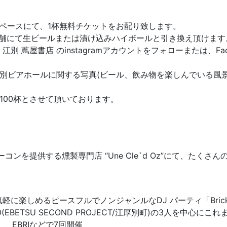
スペースにて、1杯無料チケットをお配り致します。
Oz』店舗にて生ビールまたは漬け込みハイボールと引き換え頂けます
 蔦屋書店 のinstagramアカウントをフォローまたは、Fa
別ビアホールに関する写真(ビール、飲み物を楽しんでいる風
100杯とさせて頂いております。
。
ーコンを提供する燻製専門店 “Une Cle`d Oz”にて、たく
しめるピースフルでノンジャンルなDJ パーティ「Brick Pa
TARO(EBETSU SECOND PROJECT/江厚別町)の3人を中心に
a」、EBRIなどで7回開催