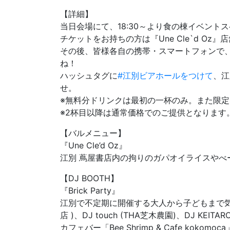
【詳細】
当日会場にて、18:30～より食の棟イベント
チケットをお持ちの方は『Une Cle`d 
その後、皆様各自の携帯・スマートフォンで、江別
ね！
ハッシュタグに
#江別ビアホールをつけて
、江
せ。
※無料分ドリンクは最初の一杯のみ。また限定
※2杯目以降は通常価格でのご提供となります
【バルメニュー】
『Une Cle’d Oz』
江別 蔦屋書店内の拘りのガパオイライスやべ
【DJ BOOTH】
『Brick Party』
江別で不定期に開催する大人から子どもまで気軽に楽
店 )、DJ touch (THA芝木農園)、DJ KEI
カフェバー「Bee Shrimp & Cafe kokomoc