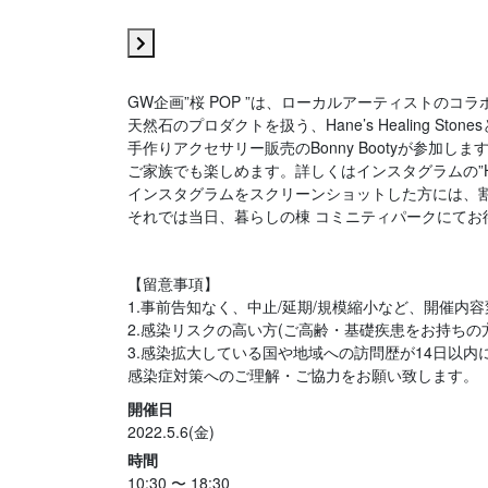
GW企画”桜 POP ”は、ローカルアーティストのコ
天然石のプロダクトを扱う、Hane’s Healing St
手作りアクセサリー販売のBonny Bootyが参加しま
ご家族でも楽しめます。詳しくはインスタグラムの”Hane’s
インスタグラムをスクリーンショットした方には、
それでは当日、暮らしの棟 コミニティパークにてお
【留意事項】
1.事前告知なく、中止/延期/規模縮小など、開催内
2.感染リスクの高い方(ご高齢・基礎疾患をお持ちの
3.感染拡大している国や地域への訪問歴が14日以
感染症対策へのご理解・ご協力をお願い致します。
開催日
2022.5.6(金)
時間
10:30 〜 18:30