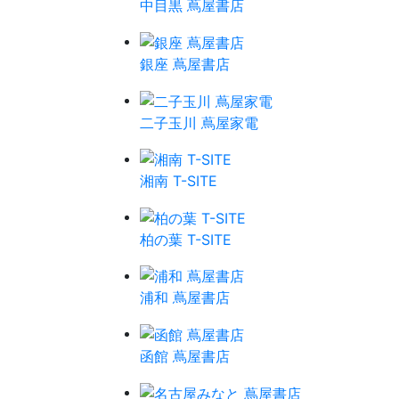
中目黒 蔦屋書店
銀座 蔦屋書店
二子玉川 蔦屋家電
湘南 T-SITE
柏の葉 T-SITE
浦和 蔦屋書店
函館 蔦屋書店