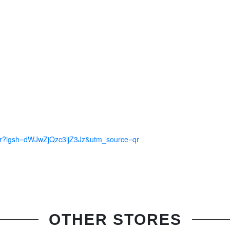
her?igsh=dWJwZjQzc3ljZ3Jz&utm_source=qr
OTHER STORES