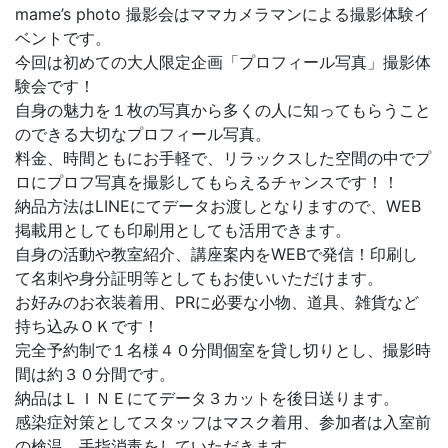
mame’s photo 撮影会はママカメラマンによる撮影体験イ
ベントです。
今回は初めての大人限定企画「プロフィール写真」撮影体
験会です！
自身の魅力を１枚の写真から多くの人に知ってもらうこと
のできる大切なプロフィール写真。
料金、時間ともにお手軽で、リラックスした空間の中でプ
ロにプロフ写真を撮影してもらえるチャンスです！！
納品方法はLINEにてデータお渡しとなりますので、WEB
掲載用としても印刷用としても活用できます。
自身の活動や教室紹介、講座案内をWEBで発信！印刷し
て名刺や身分証明等としてもお使いいただけます。
お好みのお衣装着用、PRに必要な小物、道具、雑貨など
持ち込みＯＫです！
完全予約制で１名様４０分間個室を貸し切りとし、撮影時
間は約３０分間です。
納品はＬＩＮＥにてデータ３カットを後日送ります。
感染症対策としてスタッフはマスク着用、参加者は入室前
の検温、手指消毒をしていただきます。