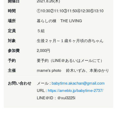
開催日
2021.8.26(木)
時間
①10:30②11:10③11:50④12:30⑤13:10
場所
暮らしの棟 THE LIVING
定員
５組
対象
生後２ヶ月～１歳６ヶ月頃の赤ちゃん
参加費
2,000円
予約
要予約（LINE＠あるいはメールにて）
主催
mame's photo 鈴木いずみ、本巣ゆかり
お問い合わせ
メール :
babytime.akachan@gmail.com
URL :
https://ameblo.jp/babytime-2737/
LINE＠ID：＠xui3225i