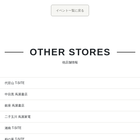
イベント一覧に戻る
OTHER STORES
他店舗情報
代官山 T-SITE
中目黒 蔦屋書店
銀座 蔦屋書店
二子玉川 蔦屋家電
湘南 T-SITE
柏の葉 T-SITE