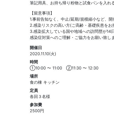
筆記用具、お持ち帰り粉物と試食パンを入れ
【留意事項】
1.事前告知なく、中止/延期/規模縮小など、
2.感染リスクの高い方(ご高齢・基礎疾患をお
3.感染拡大している国や地域への訪問歴が1
感染症対策へのご理解・ご協力をお願い致し
開催日
2020.11.10(火)
時間
①10:00 〜 11:00 ②11:30 〜 12:30
場所
食の棟 キッチン
定員
各回３名様
参加費
2500円