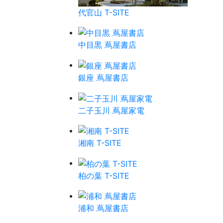
代官山 T-SITE
中目黒 蔦屋書店
銀座 蔦屋書店
二子玉川 蔦屋家電
湘南 T-SITE
柏の葉 T-SITE
浦和 蔦屋書店