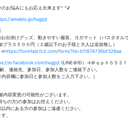
外のお悩みにもお応え出来ます^ ^♪
tps://ameblo.jp/hugpjt
様
出掛けグッズ、動きやすい服装、ヨガマット（バスタオルて
加プラス５００円（２歳以下のお子様と大人は追加無し）
)→
https://form1ssl.fc2.com/form/?id=b11874736bf328aa
ps://m.facebook.com/hugpjt
(LINE＠ID）→＠ｑｐｈ５５２ｆ
年齢、連絡先、参加日、参加人数をご連絡下さい。
せ内容欄に参加日と参加人数をご入力下さい。）
開催内容変更の可能性がございます。
持ちの方)の参加はお控えください。
4日以内にある方の参加はご遠慮ください。
ます。