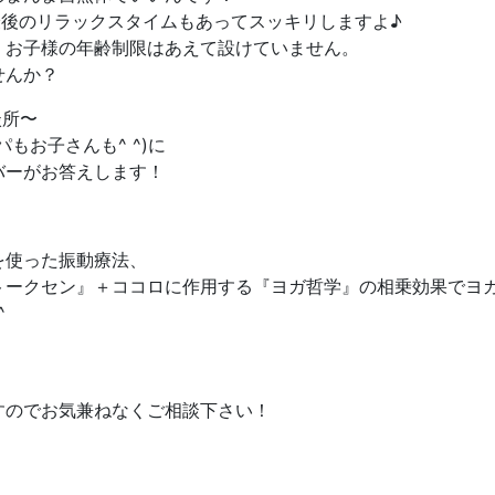
最後のリラックスタイムもあってスッキリしますよ♪
す！お子様の年齢制限はあえて設けていません。
せんか？
談所〜
゚もお子さんも^ ^)に
゙ーがお答えします！
を使った振動療法、
ークセン』＋ココロに作用する『ヨガ哲学』の相乗効果でヨガ
^
すのでお気兼ねなくご相談下さい！