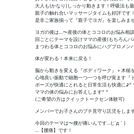
大人も(かなり)しっかり動きます！呼吸法も
親子の触れ合いマッサージタイムも好評で
是非ご家族揃って『親子でヨガ』を楽しみま
ヨガの後は…〜産後の体とココロのお悩み相
回ごとにテーマを設けママの産後(もちろんパハ
まつわる体とココロのお悩みにハグプロメンハ
体が変わる！本来に戻る！
脳から動きを変える『ボディワーク』＋木槌
心地良い振動で細胞一つ一つを呼び覚ます『ト
ポーズが快適にとれると日常生活も快適に♪^ 
ママの体の悩みにお答えします^ ^
(ご希望の方はクイックトークセン体験可)
メンバーでお子さんのプチ見守り託児をしま
今回のテーマは〜腰が痛いんです…(;´д｀)
…【腰痛】です！