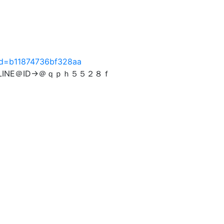
?id=b11874736bf328aa
gpjt LINE＠ID→＠ｑｐｈ５５２８ｆ