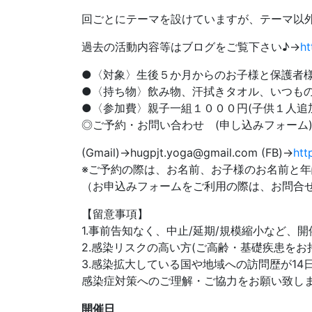
回ごとにテーマを設けていますが、テーマ以
過去の活動内容等はブログをご覧下さい♪→
ht
●〈対象〉生後５か月からのお子様と保護者
●〈持ち物〉飲み物、汗拭きタオル、いつものお
●〈参加費〉親子一組１０００円(子供１人追
◎ご予約・お問い合わせ (申し込みフォーム
(Gmail)→hugpjt.yoga@gmail.com (FB)→
htt
※ご予約の際は、お名前、お子様のお名前と
（お申込みフォームをご利用の際は、お問合
【留意事項】
1.事前告知なく、中止/延期/規模縮小など、
2.感染リスクの高い方(ご高齢・基礎疾患をお
3.感染拡大している国や地域への訪問歴が1
感染症対策へのご理解・ご協力をお願い致し
開催日