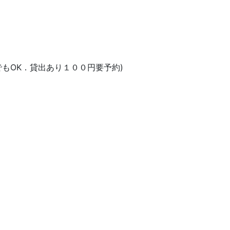
゙もOK．貸出あり１００円要予約)