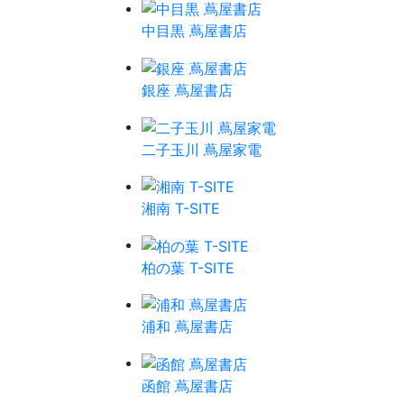
中目黒 蔦屋書店
銀座 蔦屋書店
二子玉川 蔦屋家電
湘南 T-SITE
柏の葉 T-SITE
浦和 蔦屋書店
函館 蔦屋書店