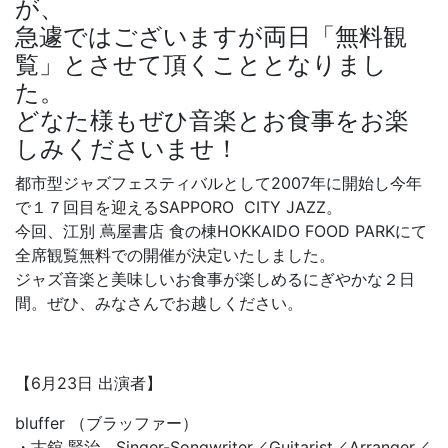
が、
急遽ではございますが両日「無料観
覧」とさせて頂くこととなりまし
た。
どなた様もぜひ音楽とお食事をお楽
しみくださいませ！
都市型ジャズフェスティバルとして2007年に開始し今年
で１７回目を迎えるSAPPORO CITY JAZZ。
今回、江別 蔦屋書店 食の棟HOKKAIDO FOOD PARKにて
全席観覧無料での開催が決定いたしました。
ジャズ音楽と美味しいお食事が楽しめるにぎやかな２日
間。ぜひ、みなさんでお越しください。
【6月23日 出演者】
bluffer （ブラッファー）
・古舘 賢治 Singer-Songwriter／Guitarist／Arranger／