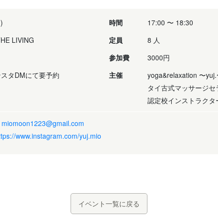
)
時間
17:00 〜 18:30
E LIVING
定員
8 人
参加費
3000円
スタDMにて要予約
主催
yoga&relaxation
タイ古式マッサージセ
認定校インストラクタ
:
miomoon1223@gmail.com
ttps://www.instagram.com/yuj.mio
イベント一覧に戻る