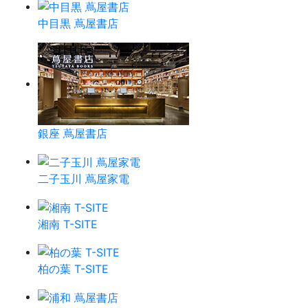
中目黒 蔦屋書店
銀座 蔦屋書店
二子玉川 蔦屋家電
湘南 T-SITE
柏の葉 T-SITE