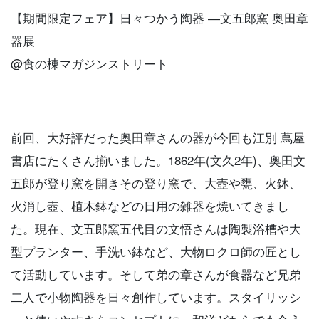
【期間限定フェア】日々つかう陶器 ―文五郎窯 奥田章
器展
@食の棟マガジンストリート
前回、大好評だった奥田章さんの器が今回も江別 蔦屋
書店にたくさん揃いました。1862年(文久2年)、奥田文
五郎が登り窯を開きその登り窯で、大壺や甕、火鉢、
火消し壺、植木鉢などの日用の雑器を焼いてきまし
た。現在、文五郎窯五代目の文悟さんは陶製浴槽や大
型プランター、手洗い鉢など、大物ロクロ師の匠とし
て活動しています。そして弟の章さんが食器など兄弟
二人で小物陶器を日々創作しています。スタイリッシ