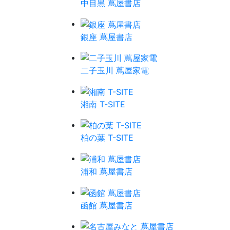
中目黒 蔦屋書店
銀座 蔦屋書店
二子玉川 蔦屋家電
湘南 T-SITE
柏の葉 T-SITE
浦和 蔦屋書店
函館 蔦屋書店