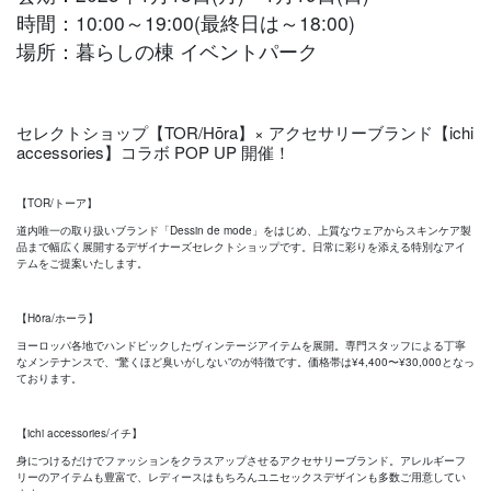
時間：10:00～19:00(最終日は～18:00)
場所：暮らしの棟 イベントパーク
セレクトショップ【TOR/Hōra】× アクセサリーブランド【ichi
accessories】コラボ POP UP 開催！
【TOR/トーア】
道内唯一の取り扱いブランド「Dessin de mode」をはじめ、上質なウェアからスキンケア製
品まで幅広く展開するデザイナーズセレクトショップです。日常に彩りを添える特別なアイ
テムをご提案いたします。
【Hōra/ホーラ】
ヨーロッパ各地でハンドピックしたヴィンテージアイテムを展開。専門スタッフによる丁寧
なメンテナンスで、“驚くほど臭いがしない”のが特徴です。価格帯は¥4,400〜¥30,000となっ
ております。
【ichi accessories/イチ】
身につけるだけでファッションをクラスアップさせるアクセサリーブランド。アレルギーフ
リーのアイテムも豊富で、レディースはもちろんユニセックスデザインも多数ご用意してい