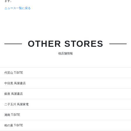
ます。
ニュース一覧に戻る
OTHER STORES
他店舗情報
代官山 T-SITE
中目黒 蔦屋書店
銀座 蔦屋書店
二子玉川 蔦屋家電
湘南 T-SITE
柏の葉 T-SITE