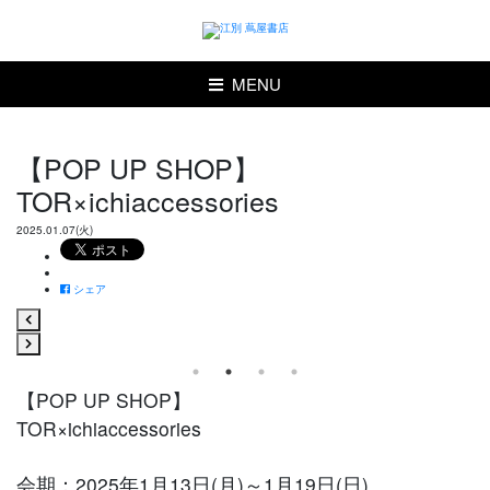
MENU
【POP UP SHOP】
TOR×ichiaccessories
2025.01.07(火)
シェア
【POP UP SHOP】
TOR×ichiaccessories
会期：2025年1月13日(月)～1月19日(日)