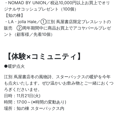
・NOMAD BY UNION／税込10,000円以上お買上でオリ
ジナルサコッシュプレゼント（100個）
【知の棟】
・LA・jolla Hale／①江別 蔦屋書店限定ブレスレットの
販売 ②周年期間中に商品お買上でアコヤパールプレゼ
ント（顧客様／先着10個）
【体験×コミュニティ】
●暖炉点火
江別 蔦屋書店冬の風物詩、スターバックスの暖炉を今年
も点火いたします。ぜひ温かいお飲み物とご一緒におくつ
ろぎくださいませ。
日時：11月21日(火)
時間：17:00～(※時間の変動あり)
場所：知の棟 スターバックス内