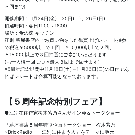
３回まで)
開催期間：11月24日(金)、25日(土)、26日(日)
抽選時間：各日11:00～18:00
場所：食の棟 キッチン
江別 蔦屋書店内でお買い物をした御買上げレシート持参
で税込￥5000以上で１回、￥10,000以上で２回、
￥15,000以上で３回抽選にご参加いただけます
(お一人様一回につき最大３回まで回せます)
※5周年記念期間中11月18日(土)～11月26日(日)の日付であ
ればレシートは合算可能となっております。
【５周年記念特別フェア】
●江別在住作家桜木紫乃さんサイン会＆トークショー
「蔦屋書店５周年特別企画トークショー 桜木紫乃
×BrickRadio」「江別に住まう人」をテーマに地元