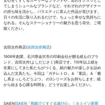
女心をくすぐるガーリーなブランドや、思わずクスッとし
てしまうシュールなブランドなど、それぞれのデザイナー
の持ち味を活かし、バラエティに富んだ作品が並びます。
日々の生活に取り入れるだけで、ちょっと幸せな気持ちに
なれる。そんなステーショナリーの魅力を思う存分、ご堪
能ください。
吉田次作商店(
吉田次作商店
)
1906年創業、石川県金沢市の印刷会社が贈る紙ものブラ
ンド、吉田次作(よしだじさく)商店です。110年以上紙を
生業にしてきた私たちがつくる、紙の魅力や楽しさを詰め
込んだ文具たち。今回は「ガチレトロ」＆「童話」＆「癒
し系まっしろどうぶつ」 の3シリーズをお持ちします。紙
から始まる心躍る時間を、どうぞお楽しみください。
SAIEN(
SAIEN「和紙でくすぐる遊び心」｜カミイソ産商