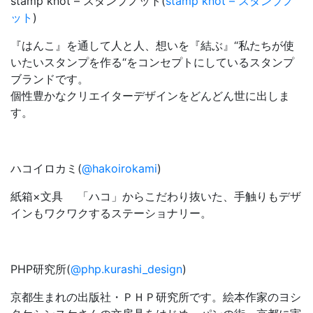
stamp knot – スタンプノット(
stamp knot – スタンプノ
ット
)
『はんこ』を通して人と人、想いを『結ぶ』“私たちが使
いたいスタンプを作る“をコンセプトにしているスタンプ
ブランドです。
個性豊かなクリエイターデザインをどんどん世に出しま
す。
ハコイロカミ(
@hakoirokami
)
紙箱×文具 「ハコ」からこだわり抜いた、手触りもデザ
インもワクワクするステーショナリー。
PHP研究所(
@php.kurashi_design
)
京都生まれの出版社・ＰＨＰ研究所です。絵本作家のヨシ