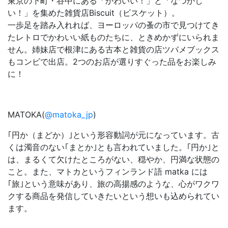
東京の下町・谷中にある「かわいい！」と「なつかし
い！」を集めた雑貨店Biscuit（ビスケット）。
一歩足を踏み入れれば、ヨーロッパの蚤の市で見つけてき
たレトロでかわいい紙ものたちに、ときめかずにいられま
せん。姉妹店で根津にある古本と雑貨の店ツバメブックス
もコンビで出店。2つのお店が選りすぐった品をお楽しみ
に！
MATOKA(
@matoka_jp
)
｢円か（まどか）｣という形容動詞が元になっています。古
くは濁音のない｢まとか｣とも言われていました。｢円か｣と
は、まるくて欠けたところがない、穏やか、円満な状態の
こと。また、マトカというフィンランド語 matka には
｢旅｣という意味があり、旅の高揚感のような、心がワクワ
クする商品を発信していきたいという想いも込められてい
ます。