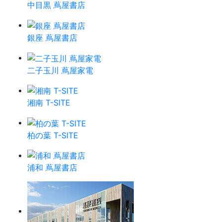
中目黒 蔦屋書店
銀座 蔦屋書店
二子玉川 蔦屋家電
湘南 T-SITE
柏の葉 T-SITE
浦和 蔦屋書店