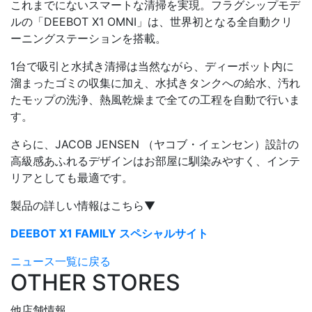
これまでにないスマートな清掃を実現。フラグシップモデ
ルの「DEEBOT X1 OMNI」は、世界初となる全⾃動クリ
ーニングステーションを搭載。
1台で吸引と⽔拭き清掃は当然ながら、ディーボット内に
溜まったゴミの収集に加え、⽔拭きタンクへの給⽔、汚れ
たモップの洗浄、熱⾵乾燥まで全ての⼯程を⾃動で⾏いま
す。
さらに、JACOB JENSEN （ヤコブ・イェンセン）設計の
⾼級感あふれるデザインはお部屋に馴染みやすく、インテ
リアとしても最適です。
製品の詳しい情報はこちら▼
DEEBOT X1 FAMILY スペシャルサイト
ニュース一覧に戻る
OTHER STORES
他店舗情報