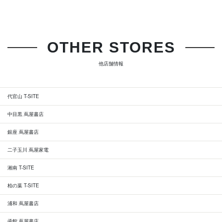
OTHER STORES
他店舗情報
代官山 T-SITE
中目黒 蔦屋書店
銀座 蔦屋書店
二子玉川 蔦屋家電
湘南 T-SITE
柏の葉 T-SITE
浦和 蔦屋書店
函館 蔦屋書店