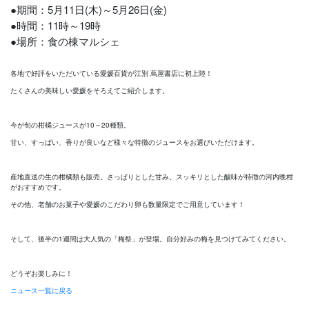
●期間：5月11日(木)～5月26日(金)
●時間：11時～19時
●場所：食の棟マルシェ
各地で好評をいただいている愛媛百貨が江別 蔦屋書店に初上陸！
たくさんの美味しい愛媛をそろえてご紹介します。
今が旬の柑橘ジュースが10～20種類。
甘い、すっぱい、香りが良いなど様々な特徴のジュースをお選びいただけます。
産地直送の生の柑橘類も販売。さっぱりとした甘み。スッキリとした酸味が特徴の河内晩柑
がおすすめです。
その他、老舗のお菓子や愛媛のこだわり卵も数量限定でご用意しています！
そして、後半の1週間は大人気の「梅祭」が登場。自分好みの梅を見つけてみてください。
どうぞお楽しみに！
ニュース一覧に戻る