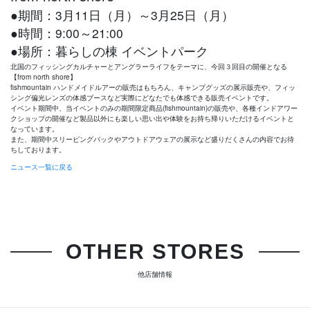
●期間：3月11日（月）～3月25日（月）
●時間：9:00～21:00
●場所：暮らしの棟 イベントパーク
北国のフィッシングカルチャーとアングラーライフをテーマに、今回３回⽬の開催となる
【from north shore】
fishmountain ハンドメイドルアーの販売はもちろん、キャンプグッズの展⽰販売や、フィッ
シング偏光レンズの体感ブースなど実際にどなたでも体感できる販売イベントです。
イベント期間中、当イベントのみの期間限定商品(fishmountain)の販売や、各種インドアワー
クショップの開催など製品以外にも楽しい思い出や体験をお持ち帰りいただけるイベントと
なっています。
また、期間中スリーピングバックやアウトドアウェアの展⽰など盛りだくさんの内容でお待
ちしております。
ニュース一覧に戻る
OTHER STORES
他店舗情報