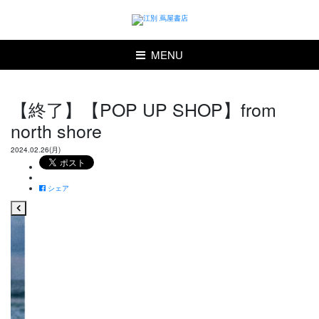
MENU
【終了】【POP UP SHOP】from
north shore
2024.02.26(月)
シェア