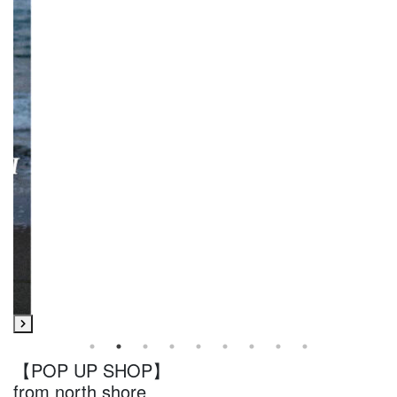
【POP UP SHOP】
from north shore