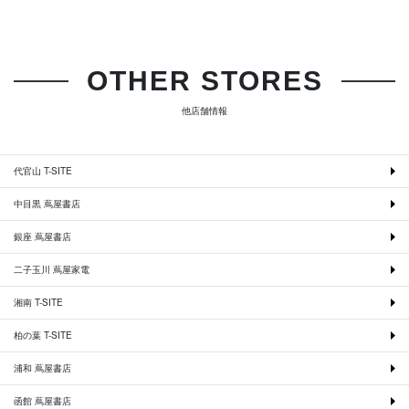
OTHER STORES
他店舗情報
代官山 T-SITE
中目黒 蔦屋書店
銀座 蔦屋書店
二子玉川 蔦屋家電
湘南 T-SITE
柏の葉 T-SITE
浦和 蔦屋書店
函館 蔦屋書店