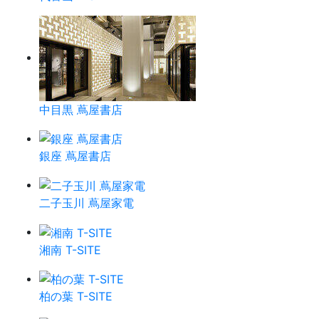
中目黒 蔦屋書店
銀座 蔦屋書店
二子玉川 蔦屋家電
湘南 T-SITE
柏の葉 T-SITE