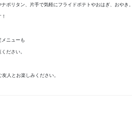
やナポリタン、片手で気軽にフライドポテトやおはぎ、おやき
す！
定メニューも
覧ください。
家族、ご友人とお楽しみください。