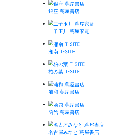
銀座 蔦屋書店
二子玉川 蔦屋家電
湘南 T-SITE
柏の葉 T-SITE
浦和 蔦屋書店
函館 蔦屋書店
名古屋みなと 蔦屋書店