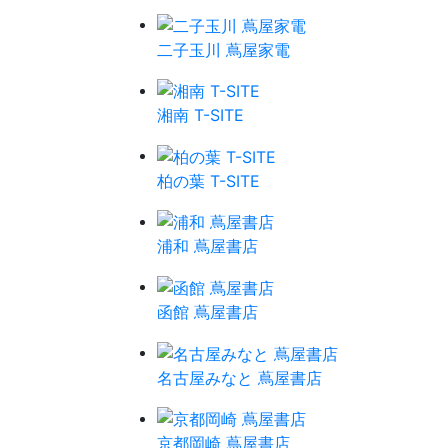
二子玉川 蔦屋家電
湘南 T-SITE
柏の葉 T-SITE
浦和 蔦屋書店
函館 蔦屋書店
名古屋みなと 蔦屋書店
京都岡崎 蔦屋書店