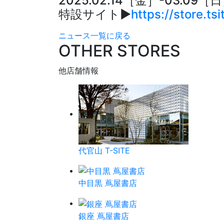
2025.02.14［金］-03.09［
特設サイト▶︎
https://store.t
ニュース一覧に戻る
OTHER STORES
他店舗情報
代官山 T-SITE
中目黒 蔦屋書店
銀座 蔦屋書店