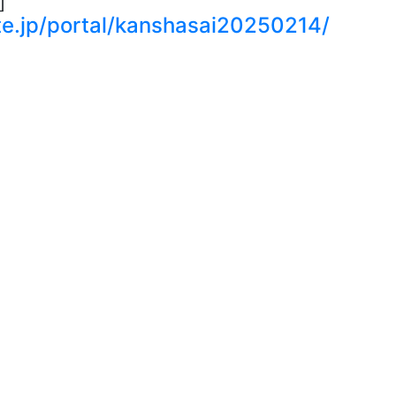
日］
site.jp/portal/kanshasai20250214/