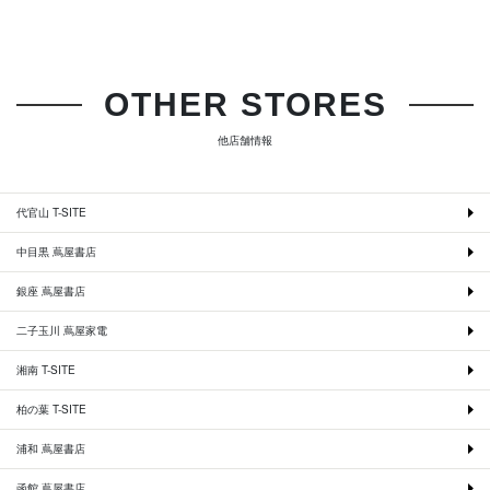
OTHER STORES
他店舗情報
代官山 T-SITE
中目黒 蔦屋書店
銀座 蔦屋書店
二子玉川 蔦屋家電
湘南 T-SITE
柏の葉 T-SITE
浦和 蔦屋書店
函館 蔦屋書店