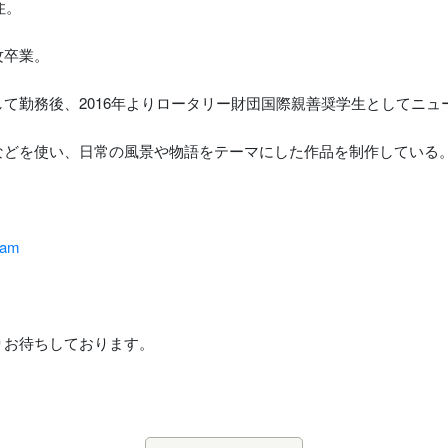
住。
攻卒業。
て勤務後、2016年よりロータリー財団国際親善奨学生としてニュ
などを使い、日常の風景や物語をテーマにした作品を制作している
ram
りお待ちしております。