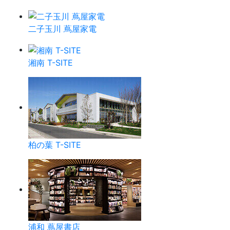
二子玉川 蔦屋家電
湘南 T-SITE
柏の葉 T-SITE
浦和 蔦屋書店