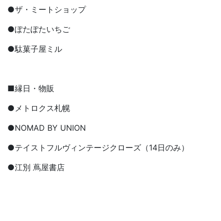
●ザ・ミートショップ
●ぽたぽたいちご
●駄菓子屋ミル
■縁日・物販
●メトロクス札幌
●NOMAD BY UNION
●テイストフルヴィンテージクローズ（14日のみ）
●江別 蔦屋書店