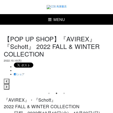
MENU
【POP UP SHOP】『AVIREX』
『Schott』 2022 FALL & WINTER
COLLECTION
2022.10.10(月)
シェア
『AVIREX』・『Schott』
2022 FALL & WINTER COLLECTION
日程 2022年10月18日(火)～10月23日(日)