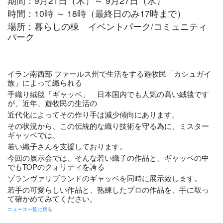
期間：9月21日（木）～ 9月27日（水）
時間：10時 ～ 18時（最終日のみ17時まで）
場所：暮らしの棟 イベントパーク/コミュニティ
パーク
イラン南西部 ファールス州で生活をする遊牧民「カシュガイ
族」によって織られる
手織り絨毯「ギャッベ」 日本国内でも人気の高い絨毯です
が、近年、遊牧民の生活の
近代化によってその作り手は減少傾向にあります。
その状況から、この伝統的な織り技術を守る為に、ミスター
ギャッベでは、
若い織子さんを支援しております。
今回の展示会では、そんな若い織子の作品と、ギャッベの中
でもTOPのクォリティを誇る
ゾランヴァリブランドのギャッベを同時に展示致します。
若手の可愛らしい作品と、熟練したプロの作品を、手に取っ
て確かめてみてください。
ニュース一覧に戻る