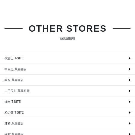
OTHER STORES
他店舗情報
代官山 T-SITE
中目黒 蔦屋書店
銀座 蔦屋書店
二子玉川 蔦屋家電
湘南 T-SITE
柏の葉 T-SITE
浦和 蔦屋書店
函館 蔦屋書店