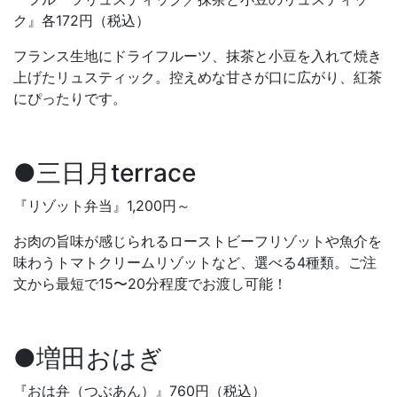
ク』各172円（税込）
フランス生地にドライフルーツ、抹茶と小豆を入れて焼き
上げたリュスティック。控えめな甘さが口に広がり、紅茶
にぴったりです。
●三日月terrace
『リゾット弁当』1,200円～
お肉の旨味が感じられるローストビーフリゾットや魚介を
味わうトマトクリームリゾットなど、選べる4種類。ご注
文から最短で15〜20分程度でお渡し可能！
●増田おはぎ
『おは弁（つぶあん）』760円（税込）