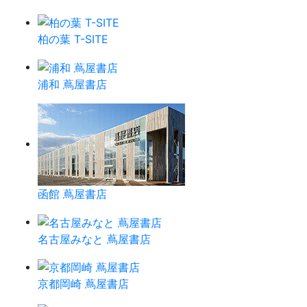
柏の葉 T-SITE
浦和 蔦屋書店
函館 蔦屋書店
名古屋みなと 蔦屋書店
京都岡崎 蔦屋書店